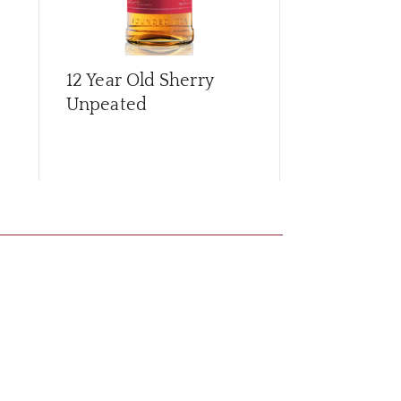
12 Year Old Sherry
15 Year Old
Unpeated