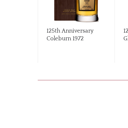
125th Anniversary
1
Coleburn 1972
G