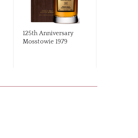
125th Anniversary
Archives G
Mosstowie 1979
56 Year Old