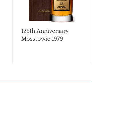
125th Anniversary
Archives G
Mosstowie 1979
56 Year Old