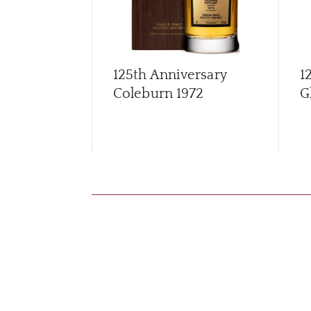
125th Anniversary
1
Coleburn 1972
G