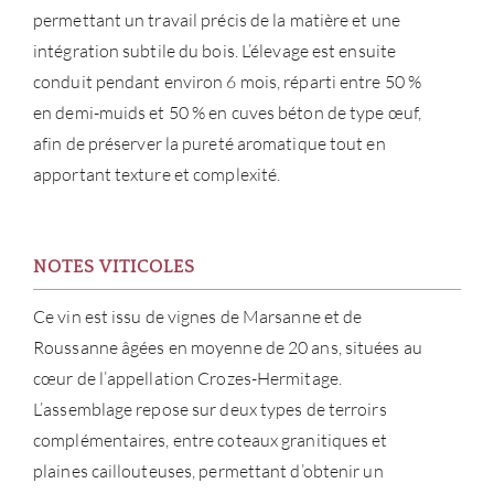
permettant un travail précis de la matière et une
intégration subtile du bois. L’élevage est ensuite
conduit pendant environ 6 mois, réparti entre 50 %
en demi-muids et 50 % en cuves béton de type œuf,
afin de préserver la pureté aromatique tout en
apportant texture et complexité.
NOTES VITICOLES
Ce vin est issu de vignes de Marsanne et de
À PR
Roussanne âgées en moyenne de 20 ans, situées au
SERV
cœur de l’appellation Crozes-Hermitage.
L’assemblage repose sur deux types de terroirs
CATA
complémentaires, entre coteaux granitiques et
plaines caillouteuses, permettant d’obtenir un
MAR