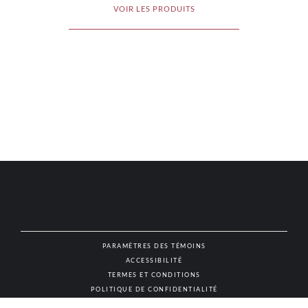
VOIR LES PRODUITS
PARAMÈTRES DES TÉMOINS
ACCESSIBILITÉ
NAT
TERMES ET CONDITIONS
POLITIQUE DE CONFIDENTIALITÉ
© AUTHENTIC VINS & SPIRITUEUX, TOUS DROITS RÉSERVÉS