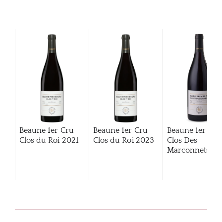
Beaune 1er Cru
Beaune 1er Cru
Beaune 1er Cru
Clos du Roi
2021
Clos du Roi
2023
Clos Des
Marconnets
20