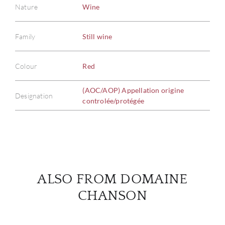
Nature
Wine
Family
Still wine
ABOU
Colour
Red
SERV
(AOC/AOP) Appellation origine
Designation
CATA
controlée/protégée
BRA
NE
CON
ALSO FROM DOMAINE
CHANSON
CAR