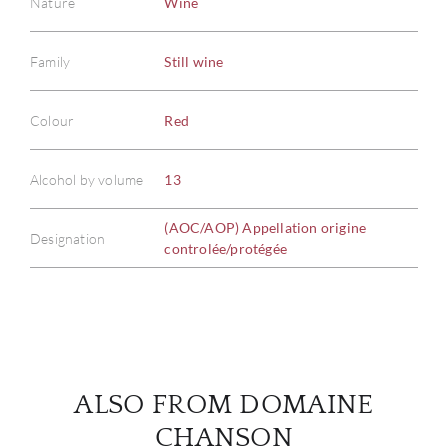
Nature
Wine
Family
Still wine
ABOU
Colour
Red
SERV
Alcohol by volume
13
CATA
(AOC/AOP) Appellation origine
Designation
controlée/protégée
BRA
NE
CON
ALSO FROM DOMAINE
CAR
CHANSON