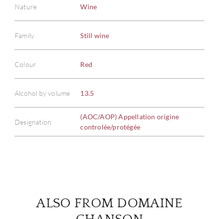
Nature
Wine
Family
Still wine
ABOU
Colour
Red
SERV
Alcohol by volume
13.5
CATA
(AOC/AOP) Appellation origine
Designation
controlée/protégée
BRA
NE
CON
ALSO FROM DOMAINE
CAR