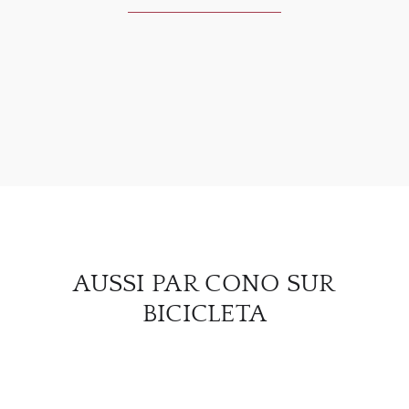
À PR
SERV
CATA
MAR
NOUV
AUSSI PAR CONO SUR
CON
BICICLETA
CARR