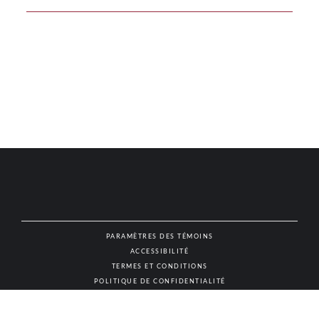
PARAMÈTRES DES TÉMOINS
ACCESSIBILITÉ
NAT
TERMES ET CONDITIONS
POLITIQUE DE CONFIDENTIALITÉ
© AUTHENTIC VINS & SPIRITUEUX, TOUS DROITS RÉSERVÉS