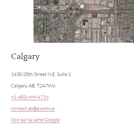
Calgary
1430 28th Street N.E, Suite 1
Calgary, AB, T2A7W6
+1-403-999-4719
contact.ab@awsm.ca
Voir sur la carte Google