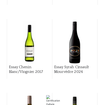
CATA
MAR
NOUV
CON
CARR
Essay Chenin
Essay Syrah Cinsault
Blanc/Viognier 2017
Mourvèdre 2024