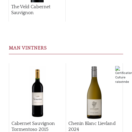
The Veld Cabernet
Sauvignon
MAN VINTNERS
À PR
SERV
Cabernet Sauvignon
Chenin Blanc Lievland
Tormentoso 2015
2024