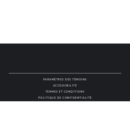
PARAMÈTRES DES TÉMOINS
ACCESSIBILITÉ
NAT
TERMES ET CONDITIONS
POLITIQUE DE CONFIDENTIALITÉ
© AUTHENTIC VINS & SPIRITUEUX, TOUS DROITS RÉSERVÉS