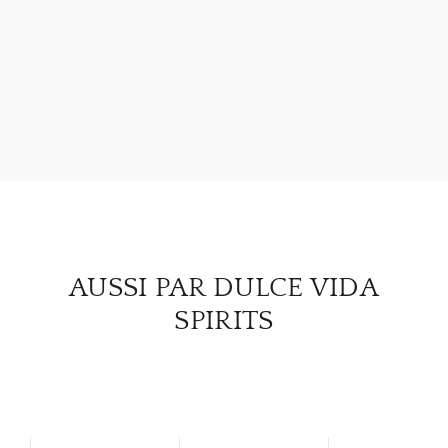
À PR
SERV
CATA
MAR
NOUV
AUSSI PAR DULCE VIDA
SPIRITS
CON
CARR