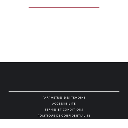
PARAMÈTRES DES TÉMOINS
ACCESSIBILITÉ
NAT
TERMES ET CONDITIONS
POLITIQUE DE CONFIDENTIALITÉ
© AUTHENTIC VINS & SPIRITUEUX, TOUS DROITS RÉSERVÉS