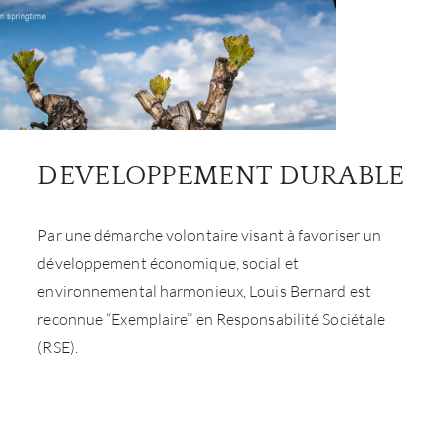
SERV
CATA
MAR
DEVELOPPEMENT DURABLE
NOUV
CON
Par une démarche volontaire visant à favoriser un
développement économique, social et
CARR
environnemental harmonieux, Louis Bernard est
reconnue “Exemplaire” en Responsabilité Sociétale
(RSE).