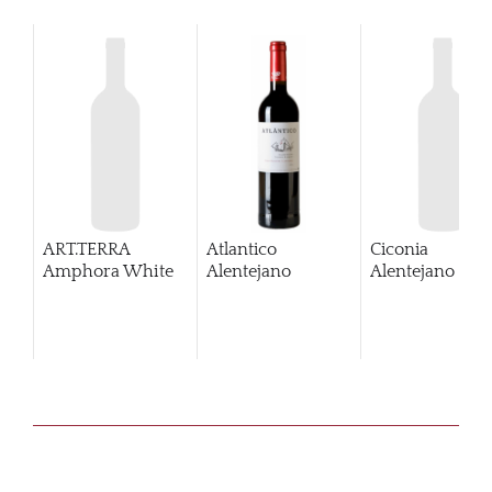
ART.TERRA
Atlantico
Ciconia
Amphora White
Alentejano
Alentejano BIB