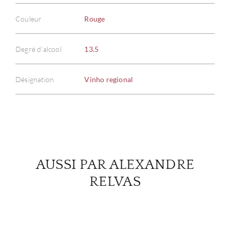
Couleur
Rouge
À PR
Degré d'alcool
13.5
SERV
Désignation
Vinho regional
CATA
MAR
NOUV
AUSSI PAR ALEXANDRE
CON
RELVAS
CARR