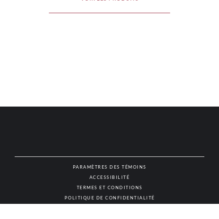
PARAMÈTRES DES TÉMOINS
ACCESSIBILITÉ
NAT
TERMES ET CONDITIONS
POLITIQUE DE CONFIDENTIALITÉ
© AUTHENTIC VINS & SPIRITUEUX, TOUS DROITS RÉSERVÉS