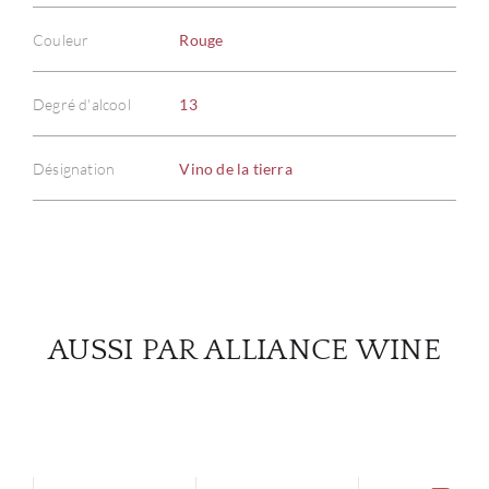
Couleur
Rouge
À PR
Degré d'alcool
13
SERV
Désignation
Vino de la tierra
CATA
MAR
NOUV
AUSSI PAR ALLIANCE WINE
CON
CARR