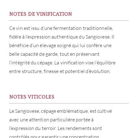
NOTES DE VINIFICATION
Ce vin est issu d’une fermentation traditionnelle,
fidèle à l’expression authentique du Sangiovese. Il
bénéficie d’un élevage soigné qui lui confère une
belle capacité de garde, tout en préservant
l’intégrité du cépage. La vinification vise l’équilibre
entre structure, finesse et potentiel d’évolution.
À PR
SERV
NOTES VITICOLES
CATA
Le Sangiovese, cépage emblématique, est cultivé
avec une attention particulière portée à
MAR
l’expression du terroir. Les rendements sont
contrôlés pour garantir une concentration