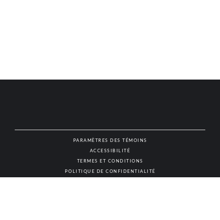
PARAMÈTRES DES TÉMOINS
ACCESSIBILITÉ
NAT
TERMES ET CONDITIONS
POLITIQUE DE CONFIDENTIALITÉ
© AUTHENTIC VINS & SPIRITUEUX, TOUS DROITS RÉSERVÉS