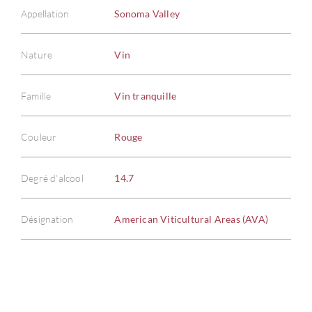
Appellation
Sonoma Valley
Nature
Vin
À PR
Famille
Vin tranquille
SERV
Couleur
Rouge
CATA
Degré d'alcool
14.7
MAR
Désignation
American Viticultural Areas (AVA)
NOUV
CON
CARR