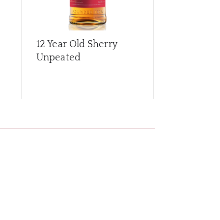
12 Year Old Sherry
15 Year Old
Unpeated