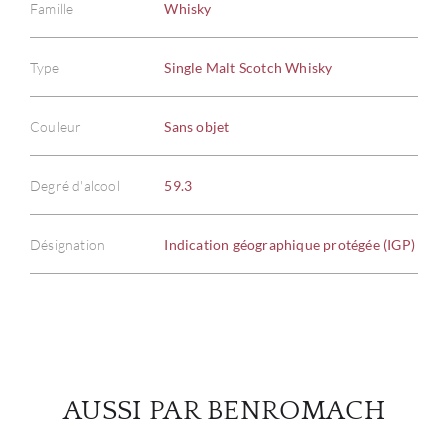
Famille
Whisky
Type
Single Malt Scotch Whisky
À PR
Couleur
Sans objet
SERV
Degré d'alcool
59.3
CATA
Désignation
Indication géographique protégée (IGP)
MAR
NOUV
CON
AUSSI PAR BENROMACH
CARR