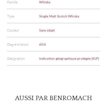
Famille
Whisky
Type
Single Malt Scotch Whisky
À PR
Couleur
Sans objet
SERV
Degré d'alcool
60.6
CATA
Désignation
Indication géographique protégée (IGP)
MAR
NOUV
CON
AUSSI PAR BENROMACH
CARR