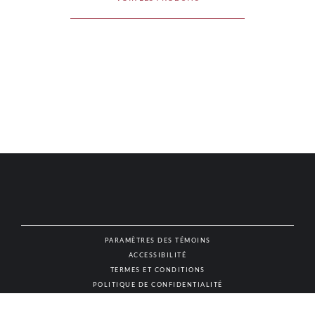
PARAMÈTRES DES TÉMOINS
ACCESSIBILITÉ
NAT
TERMES ET CONDITIONS
POLITIQUE DE CONFIDENTIALITÉ
© AUTHENTIC VINS & SPIRITUEUX, TOUS DROITS RÉSERVÉS