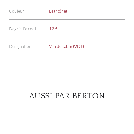
Couleur
Blanc(he)
À PR
Degré d'alcool
12.5
SERV
Désignation
Vin de table (VDT)
CATA
MAR
NOUV
AUSSI PAR BERTON
CON
CARR