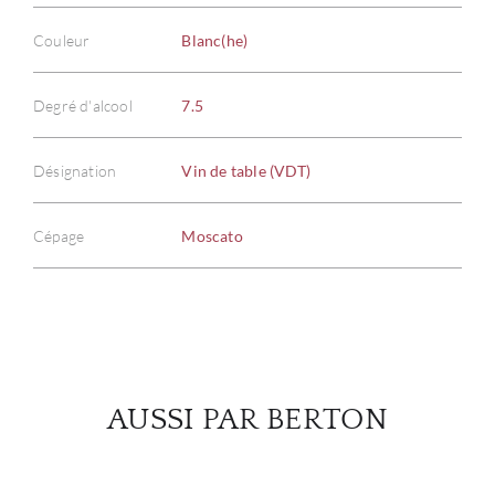
Couleur
Blanc(he)
À PR
Degré d'alcool
7.5
SERV
Désignation
Vin de table (VDT)
CATA
Cépage
Moscato
MAR
NOUV
CON
AUSSI PAR BERTON
CARR