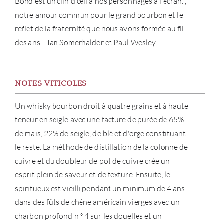
Bond est un clin d'œil à nos personnages à l'écran. ,
notre amour commun pour le grand bourbon et le
reflet de la fraternité que nous avons formée au fil
des ans. - Ian Somerhalder et Paul Wesley
NOTES VITICOLES
Un whisky bourbon droit à quatre grains et à haute
À PR
teneur en seigle avec une facture de purée de 65%
de maïs, 22% de seigle, de blé et d'orge constituant
SERV
le reste. La méthode de distillation de la colonne de
cuivre et du doubleur de pot de cuivre crée un
CATA
esprit plein de saveur et de texture. Ensuite, le
spiritueux est vieilli pendant un minimum de 4 ans
MAR
dans des fûts de chêne américain vierges avec un
charbon profond n ° 4 sur les douelles et un
NOUV