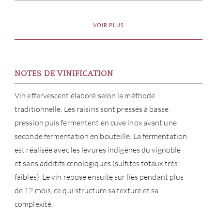
VOIR PLUS
NOTES DE VINIFICATION
Vin effervescent élaboré selon la méthode
traditionnelle. Les raisins sont pressés à basse
pression puis fermentent en cuve inox avant une
À PR
seconde fermentation en bouteille. La fermentation
est réalisée avec les levures indigènes du vignoble
SERV
et sans additifs œnologiques (sulfites totaux très
faibles). Le vin repose ensuite sur lies pendant plus
CATA
de 12 mois, ce qui structure sa texture et sa
complexité.
MAR