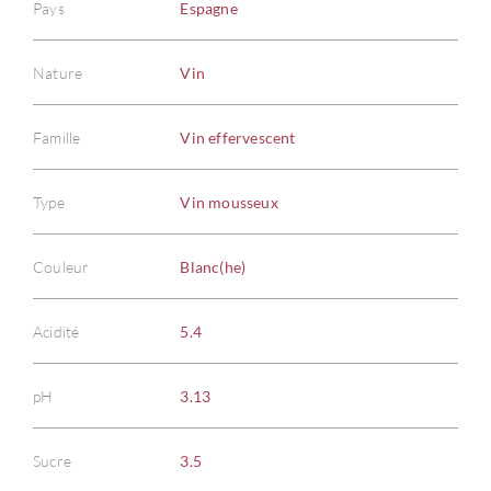
Pays
Espagne
Nature
Vin
Famille
Vin effervescent
Type
Vin mousseux
Couleur
Blanc(he)
Acidité
5.4
pH
3.13
Sucre
3.5