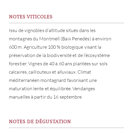
NOUV
NOTES VITICOLES
CON
Issu de vignobles d’altitude situés dans les
montagnes du Montmell (Baix Penedès) à environ
CARR
600 m. Agriculture 100 % biologique visant la
préservation de la biodiversité et de l’écosystème
forestier. Vignes de 40 à 60 ans plantées sur sols
calcaires, caillouteux et alluviaux. Climat
méditerranéen montagnard favorisant une
maturation lente et équilibrée. Vendanges
manuelles à partir du 16 septembre.
NOTES DE DÉGUSTATION