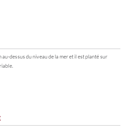
 au-dessus du niveau de la mer et il est planté sur
riable.
À PR
E