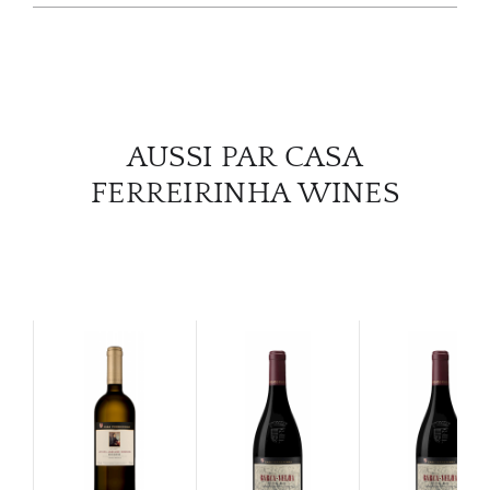
SERV
CATA
AUSSI PAR CASA
MAR
FERREIRINHA WINES
NOUV
CON
CARR