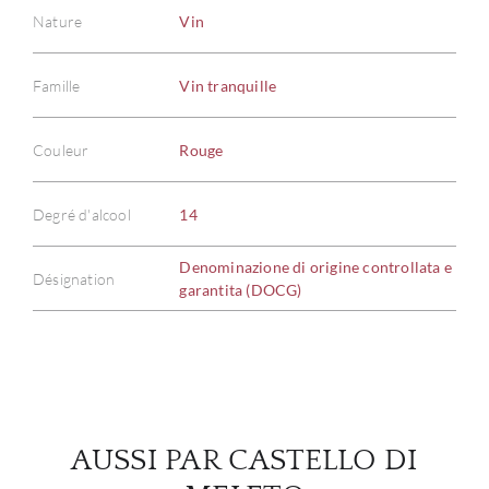
Nature
Vin
Famille
Vin tranquille
À PR
Couleur
Rouge
SERV
Degré d'alcool
14
CATA
Denominazione di origine controllata e
Désignation
garantita (DOCG)
MAR
NOUV
CON
AUSSI PAR CASTELLO DI
CARR