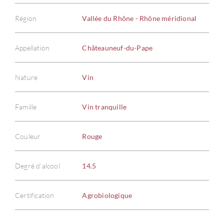
Région
Vallée du Rhône - Rhône méridional
Appellation
Châteauneuf-du-Pape
Nature
Vin
Famille
Vin tranquille
À PR
Couleur
Rouge
SERV
Degré d'alcool
14.5
CATA
MAR
Certification
Agrobiologique
NOUV