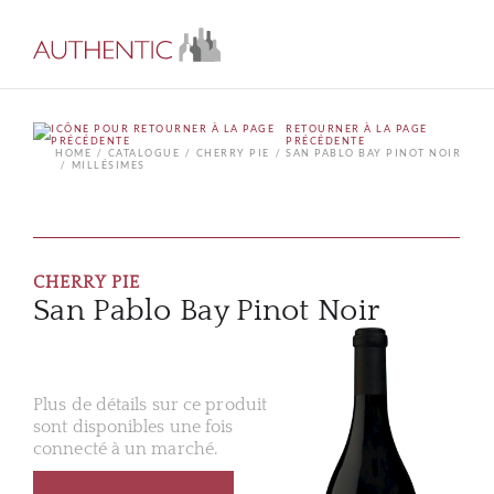
RETOURNER À LA PAGE
PRÉCÉDENTE
HOME
CATALOGUE
CHERRY PIE
SAN PABLO BAY PINOT NOIR
MILLÉSIMES
CHERRY PIE
San Pablo Bay Pinot Noir
Plus de détails sur ce produit
sont disponibles une fois
connecté à un marché.