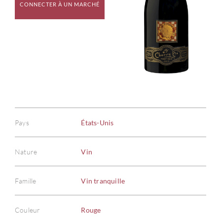
CONNECTER À UN MARCHÉ
Pays
États-Unis
Nature
Vin
Famille
Vin tranquille
Couleur
Rouge
À PR