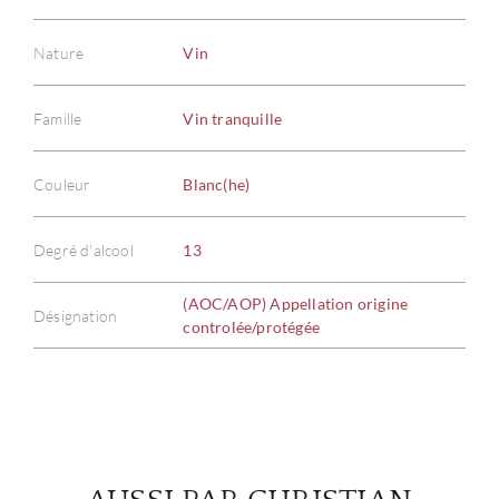
Nature
Vin
Famille
Vin tranquille
À PR
Couleur
Blanc(he)
SERV
Degré d'alcool
13
CATA
(AOC/AOP) Appellation origine
Désignation
MAR
controlée/protégée
NOUV
CON
CARR