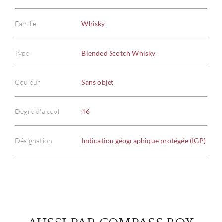
Famille
Whisky
Type
Blended Scotch Whisky
À PR
Couleur
Sans objet
SERV
CATA
Degré d'alcool
46
MAR
Désignation
Indication géographique protégée (IGP)
NOUV
CON
CARR