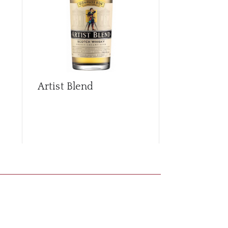
Artist Blend
Artist Blen
Columbia C