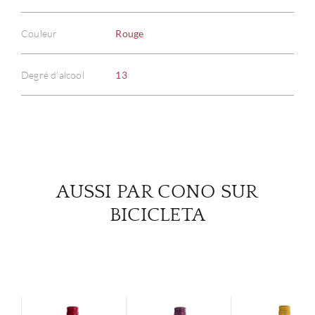
À PR
Couleur
Rouge
SERV
Degré d'alcool
13
CATA
MAR
NOUV
AUSSI PAR CONO SUR
BICICLETA
CON
CARR