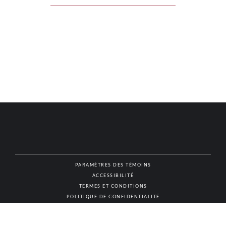
PARAMÈTRES DES TÉMOINS
ACCESSIBILITÉ
NAT
TERMES ET CONDITIONS
POLITIQUE DE CONFIDENTIALITÉ
© AUTHENTIC VINS & SPIRITUEUX, TOUS DROITS RÉSERVÉS