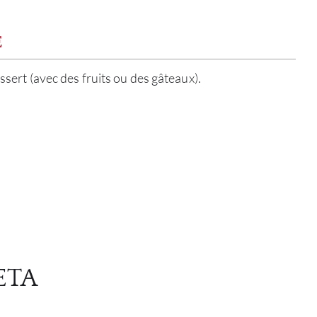
SERV
E
CATA
essert (avec des fruits ou des gâteaux).
MAR
NOUV
CON
CARR
ETA