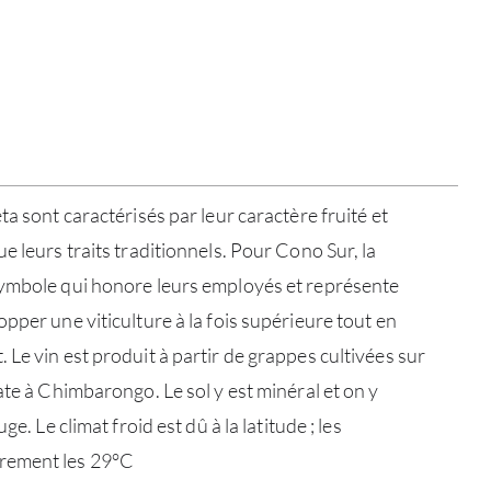
ta sont caractérisés par leur caractère fruité et
e leurs traits traditionnels. Pour Cono Sur, la
symbole qui honore leurs employés et représente
pper une viticulture à la fois supérieure tout en
Le vin est produit à partir de grappes cultivées sur
ate à Chimbarongo. Le sol y est minéral et on y
ge. Le climat froid est dû à la latitude ; les
rement les 29°C
À PR