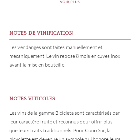
VOIR PLUS
NOTES DE VINIFICATION
Les vendanges sont faites manuellement et
mécaniquement. Le vin repose 8 mois en cuves inox
avant la mise en bouteille.
NOTES VITICOLES
Les vins de la gamme Bicicleta sont caractérisés par
leur caractère fruité et reconnus pour offrir plus
À PR
que leurs traits traditionnels. Pour Cono Sur, la
bicyclette est devenue un symbole qui honore leurs