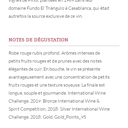
vignes de Pinot plantées en 1989 dans leur
MAR
domaine Fundo El Triángulo à Casablanca, qui était
autrefois la source exclusive de ce vin.
NOUV
CON
NOTES DE DÉGUSTATION
CARR
Robe rouge rubis profond. Arômes intenses de
petits fruits rouges et de prunes avec des notes
élégantes de cuir. En bouche, le vin se présente
avantageusement avec une concentration de petits
fruits rouges et une texture soyeuse. La finale est
longue, souple et gourmande. International Wine
Challenge, 2019: Bronze International Wine &
Spirit Competition, 2018: Silver International Wine
Challenge, 2018: Gold, Gold_Points_95