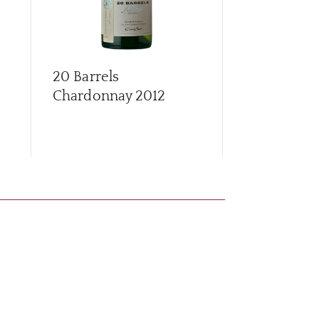
20 Barrels
20 Barrels 
Chardonnay
2012