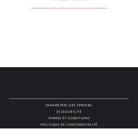
PARAMÈTRES DES TÉMOINS
ACCESSIBILITÉ
NAT
TERMES ET CONDITIONS
POLITIQUE DE CONFIDENTIALITÉ
© AUTHENTIC VINS & SPIRITUEUX, TOUS DROITS RÉSERVÉS