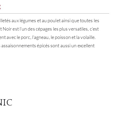
E
SERV
letés aux légumes et au poulet ainsi que toutes les
CATA
 Noir est l’un des cépages les plus versatiles, c’est
MAR
nt avec le porc, l’agneau, le poisson et la volaille.
 assaisonnements épicés sont aussi un excellent
NOUV
CON
CARR
NIC