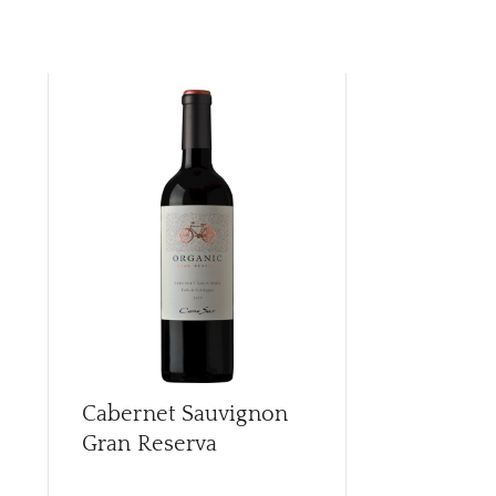
Cabernet Sauvignon
Cabernet S
Gran Reserva
Gran Reser