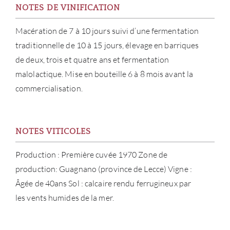
NOTES DE VINIFICATION
Macération de 7 à 10 jours suivi d’une fermentation
traditionnelle de 10 à 15 jours, élevage en barriques
de deux, trois et quatre ans et fermentation
malolactique. Mise en bouteille 6 à 8 mois avant la
À PR
commercialisation.
SERV
CATA
NOTES VITICOLES
Production : Première cuvée 1970 Zone de
MAR
production: Guagnano (province de Lecce) Vigne :
Âgée de 40ans Sol : calcaire rendu ferrugineux par
NOUV
les vents humides de la mer.
CON