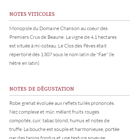
NOTES VITICOLES
MAR
Monopole du Domaine Chanson au coeur des
NOUV
Premiers Crus de Beaune. La vigne de 4,1 hectares
est située à mi-coteau. Le Clos des Fèves était
CON
répertorié dès 1307 sous le nom latin de "Fae" (le
hêtre en latin).
CARR
NOTES DE DÉGUSTATION
Robe grenat évoluée aux reflets tuilés prononcés.
Nez complexe et mûr, mêlant fruits rouges
compotés, cuir, tabac blond, humus et notes de
truffe. La bouche est souple et harmonieuse, portée
par des tanins fondus et une texture soyeuse.