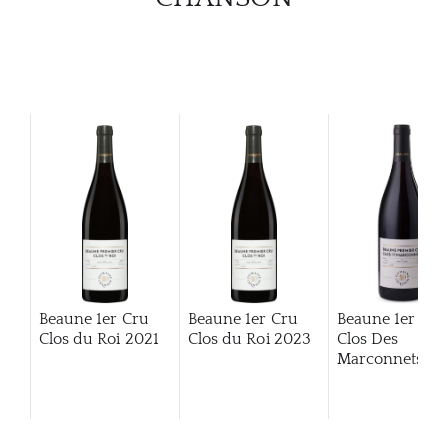
Beaune 1er Cru
Beaune 1er Cru
Beaune 1er Cru
Clos du Roi
2021
Clos du Roi
2023
Clos Des
Marconnets
20