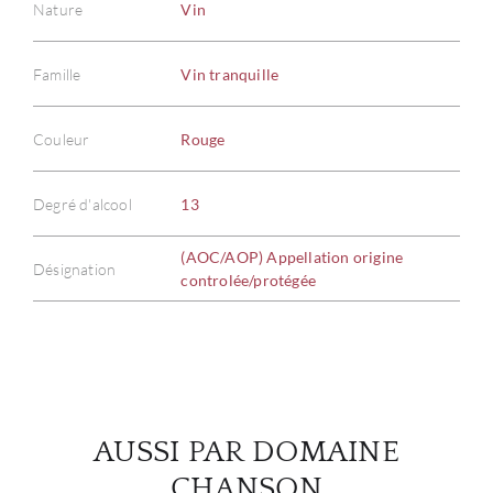
Nature
Vin
Famille
Vin tranquille
À PR
Couleur
Rouge
SERV
Degré d'alcool
13
CATA
(AOC/AOP) Appellation origine
Désignation
controlée/protégée
MAR
NOUV
CON
AUSSI PAR DOMAINE
CARR
CHANSON