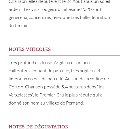
Chanson, elles débutèrent le 24 Août sous un soleil
ardent. Les vins rouges du millésime 2020 sont
CATA
généreux, concentrés, avec une très belle définition
du terroir.
MAR
NOUV
NOTES VITICOLES
CON
Très profond et dense. Argileux et un peu
caillouteux en haut de parcelle, très argileux et
CARR
limoneux en bas de parcelle. Au sud de la colline de
Corton, Chanson possède 5,4 hectares dans "les
Vergelesses", le Premier Cru le plus réputé qui a
donné son nom au village de Pernand.
NOTES DE DÉGUSTATION