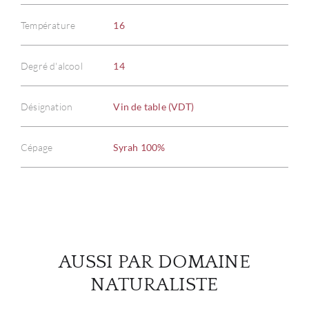
Température
16
Degré d'alcool
14
À PR
SERV
Désignation
Vin de table (VDT)
CATA
Cépage
Syrah 100%
MAR
NOUV
CON
AUSSI PAR DOMAINE
NATURALISTE
CARR