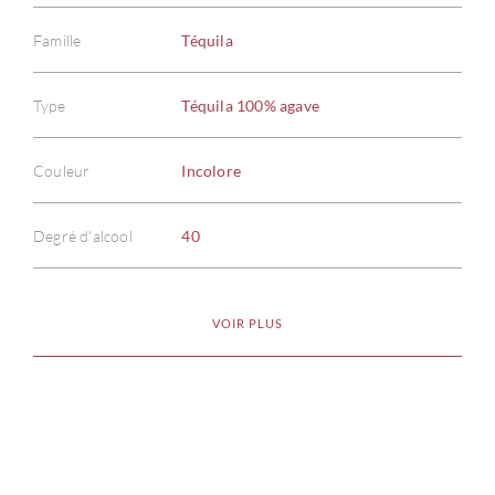
Famille
Téquila
Type
Téquila 100% agave
À PR
Couleur
Incolore
SERV
Degré d'alcool
40
CATA
MAR
VOIR PLUS
NOUV
CON
CARR