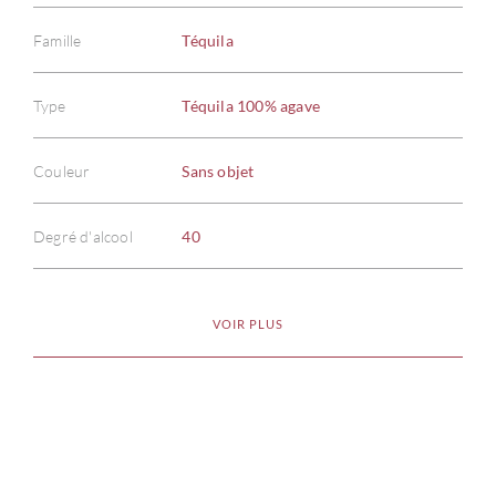
Famille
Téquila
Type
Téquila 100% agave
À PR
Couleur
Sans objet
SERV
Degré d'alcool
40
CATA
VOIR PLUS
MAR
NOUV
CON