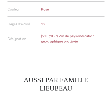
Couleur
Rosé
À PR
Degré d'alcool
12
SERV
(VDP/IGP) Vin de pays/Indication
Désignation
géographique protégée
CATA
MAR
NOUV
AUSSI PAR FAMILLE
CON
LIEUBEAU
CARR