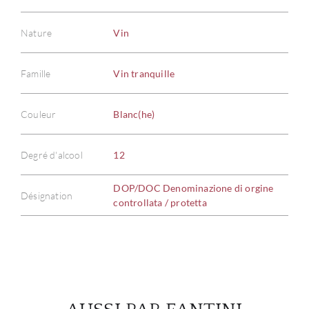
Nature
Vin
Famille
Vin tranquille
À PR
Couleur
Blanc(he)
SERV
CATA
Degré d'alcool
12
DOP/DOC Denominazione di orgine
MAR
Désignation
controllata / protetta
NOUV
CON
CARR