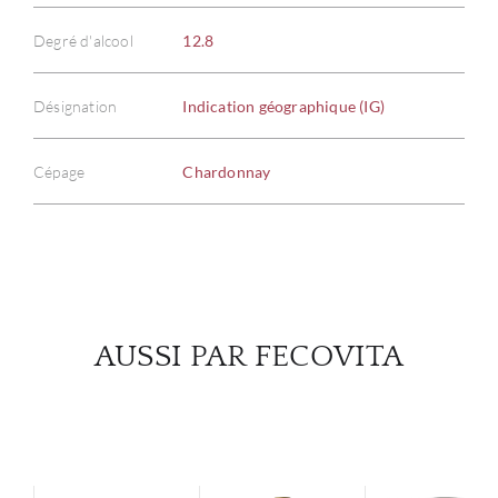
Degré d'alcool
12.8
À PR
Désignation
Indication géographique (IG)
SERV
Cépage
Chardonnay
CATA
MAR
NOUV
AUSSI PAR FECOVITA
CON
CARR