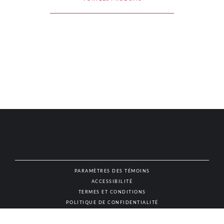
PARAMÈTRES DES TÉMOINS
ACCESSIBILITÉ
NAT
TERMES ET CONDITIONS
POLITIQUE DE CONFIDENTIALITÉ
© AUTHENTIC VINS & SPIRITUEUX, TOUS DROITS RÉSERVÉS