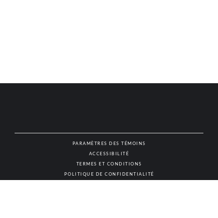
PARAMÈTRES DES TÉMOINS
ACCESSIBILITÉ
NAT
TERMES ET CONDITIONS
POLITIQUE DE CONFIDENTIALITÉ
© AUTHENTIC VINS & SPIRITUEUX, TOUS DROITS RÉSERVÉS