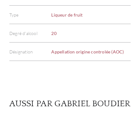
À PR
Type
Liqueur de fruit
SERV
Degré d'alcool
20
CATA
Désignation
Appellation origine controlée (AOC)
MAR
NOUV
CON
AUSSI PAR GABRIEL BOUDIER
CARR